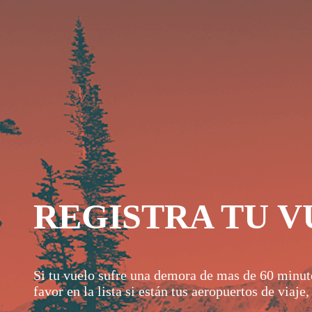
REGISTRA TU 
Si tu vuelo sufre una demora de mas de 60 minutos
favor en la lista si están tus aeropuertos de viaje