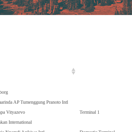
port
Terminal
borg
arinda AP Tumenggung Pranoto Intl
pa Vityazevo
Terminal 1
kan International