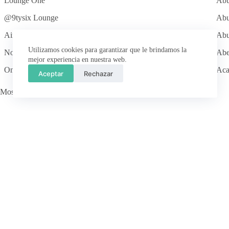
Lounge One
Abu
@9tysix Lounge
Abu
Airspace Lounge
Abu
Utilizamos cookies para garantizar que le brindamos la
Northern Lights Executive Lounge
Abe
mejor experiencia en nuestra web.
Oma Premium Lounge
Aca
Aceptar
Rechazar
Mostrando desde 1 hasta 10 de 1.326 registros
Mi cuenta
POLÍTICAS DE SERVICIO
Norte América
Centro américa y Ca
Estados Unidos
ARUBA