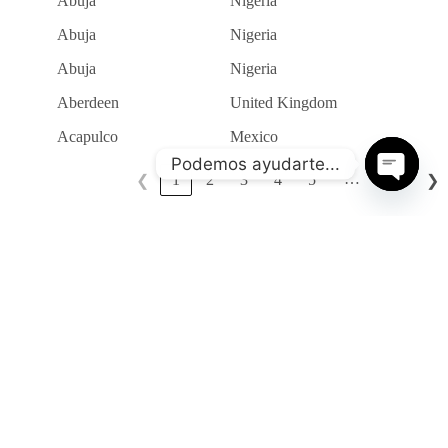
Abuja
Nigeria
Abuja
Nigeria
Abuja
Nigeria
Aberdeen
United Kingdom
Acapulco
Mexico
Podemos ayudarte...
…
1
2
3
4
5
133
❮
❯
O
p
e
n
c
h
a
t
y
Información de contacto
Contacta con nosotros para organizar un