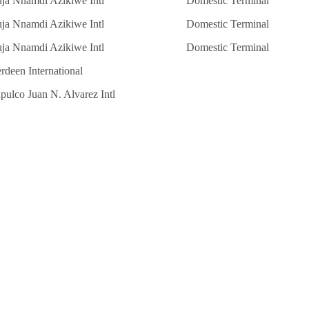
ja Nnamdi Azikiwe Intl
Domestic Terminal
ja Nnamdi Azikiwe Intl
Domestic Terminal
ja Nnamdi Azikiwe Intl
Domestic Terminal
rdeen International
pulco Juan N. Alvarez Intl
ribe
Asia
CHINA