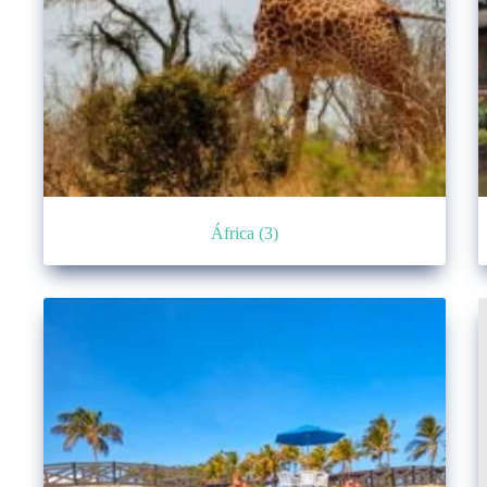
África
(3)