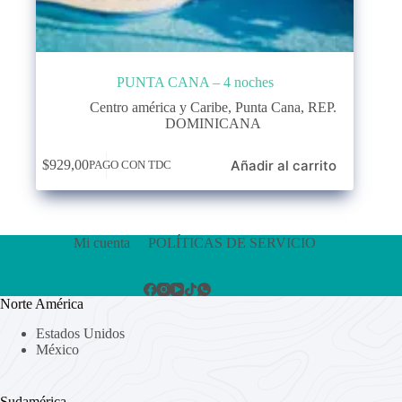
PUNTA CANA – 4 noches
Centro américa y Caribe
,
Punta Cana
,
REP.
DOMINICANA
Añadir al carrito
$
929,00
PAGO CON TDC
Mi cuenta
POLÍTICAS DE SERVICIO
Norte América
Estados Unidos
México
Sudamérica