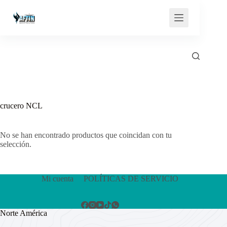
Saltar
al
contenido
crucero NCL
No se han encontrado productos que coincidan con tu
selección.
Mi cuenta
POLÍTICAS DE SERVICIO
Norte América