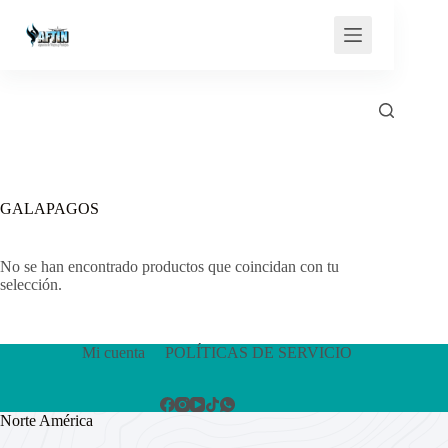
Saltar
al
contenido
GALAPAGOS
No se han encontrado productos que coincidan con tu
selección.
Mi cuenta
POLÍTICAS DE SERVICIO
Norte América