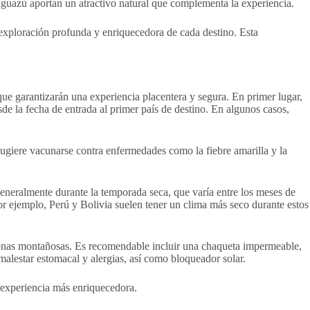
Iguazú aportan un atractivo natural que complementa la experiencia.
a exploración profunda y enriquecedora de cada destino. Esta
ue garantizarán una experiencia placentera y segura. En primer lugar,
de la fecha de entrada al primer país de destino. En algunos casos,
 sugiere vacunarse contra enfermedades como la fiebre amarilla y la
generalmente durante la temporada seca, que varía entre los meses de
Por ejemplo, Perú y Bolivia suelen tener un clima más seco durante estos
 zonas montañosas. Es recomendable incluir una chaqueta impermeable,
alestar estomacal y alergias, así como bloqueador solar.
a experiencia más enriquecedora.