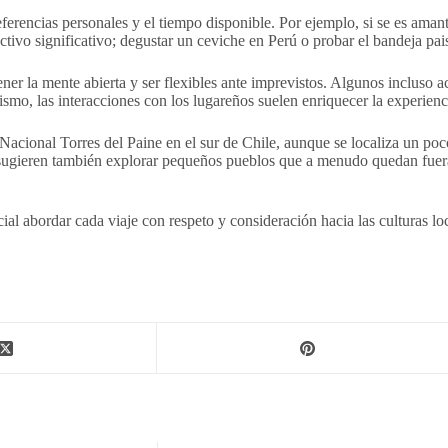
ferencias personales y el tiempo disponible. Por ejemplo, si se es aman
tivo significativo; degustar un ceviche en Perú o probar el bandeja pai
ner la mente abierta y ser flexibles ante imprevistos. Algunos incluso a
ismo, las interacciones con los lugareños suelen enriquecer la experienc
Nacional Torres del Paine en el sur de Chile, aunque se localiza un p
sugieren también explorar pequeños pueblos que a menudo quedan fuera d
ial abordar cada viaje con respeto y consideración hacia las culturas lo