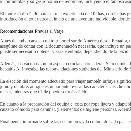
inconfundible y su gastronomía de renombre, incluyendo el famoso asado
El tour está diseñado para ser una experiencia de 10 días, con fechas p
introducción al tour marca el inicio de una aventura inolvidable, donde 
Recomendaciones Previas al Viaje
Antes de embarcarse en un tour por el sur de América desde Ecuador, e
asegúrate de contar con la documentación necesaria, que incluye un pas
puede ser necesario obtener visas de entrada, dependiendo de la nacional
Además, las vacunas son un aspecto crucial a considerar. Se recomienda 
hepatitis A. Investiga las recomendaciones sanitarias del Ministerio de 
La elección del momento adecuado para viajar también influye significa
junio y octubre, aunque es importante revisar las características climá
meses, mientras que Chile puede ser más cálido.
En cuanto a la preparación del equipaje, opta por ropa ligera y adapt
calzado cómodo para caminar, y elementos de higiene personal. Además,
Finalmente, informarte sobre las costumbres y la cultura de cada país te