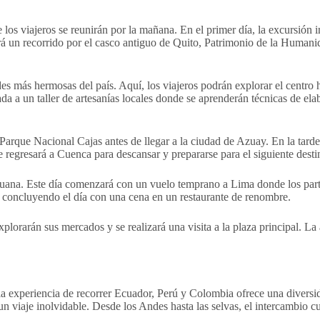
e los viajeros se reunirán por la mañana. En el primer día, la excursió
mará un recorrido por el casco antiguo de Quito, Patrimonio de la Humani
des más hermosas del país. Aquí, los viajeros podrán explorar el centro
da a un taller de artesanías locales donde se aprenderán técnicas de el
 Parque Nacional Cajas antes de llegar a la ciudad de Azuay. En la tarde
 se regresará a Cuenca para descansar y prepararse para el siguiente desti
peruana. Este día comenzará con un vuelo temprano a Lima donde los partic
, concluyendo el día con una cena en un restaurante de renombre.
plorarán sus mercados y se realizará una visita a la plaza principal. La
ue la experiencia de recorrer Ecuador, Perú y Colombia ofrece una diversid
n viaje inolvidable. Desde los Andes hasta las selvas, el intercambio cul