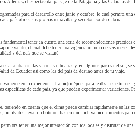
. Además, el espectacular paisaje de la Patagonia y las Cataratas del 
rogramadas para el desarrollo entre junio y octubre, lo cual permite un
cada país ofrece sus propias maravillas y secretos por descubrir.
s fundamental tener en cuenta una serie de recomendaciones prácticas q
aporte válido, el cual debe tener una vigencia mínima de seis meses des
idad y del país que se visitará.
estar al día con las vacunas rutinarias y, en algunos países del sur, se
Salud de Ecuador así como las del país de destino antes de tu viaje.
tivamente en la experiencia. La mejor época para realizar este tour es 
ticas específicas de cada país, ya que pueden experimentar variaciones. 
able, teniendo en cuenta que el clima puede cambiar rápidamente en las
 no olvides llevar un botiquín básico que incluya medicamentos para m
 permitirá tener una mejor interacción con los locales y disfrutar de un