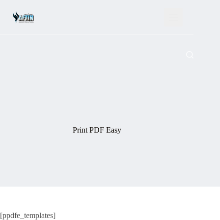
Saltar
al
contenido
Print PDF Easy
[ppdfe_templates]