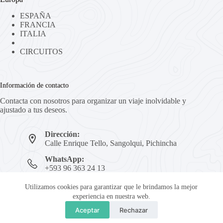
ESPAÑA
FRANCIA
ITALIA
CIRCUITOS
Información de contacto
Contacta con nosotros para organizar un viaje inolvidable y
ajustado a tus deseos.
Dirección:
Calle Enrique Tello, Sangolqui, Pichincha
WhatsApp:
+593 96 363 24 13
Mail:
Utilizamos cookies para garantizar que le brindamos la mejor
reservas@viajesaftin.com
experiencia en nuestra web.
Podemos ayudarte...
Representaciones Aftin, S.A.S.
- Sitio creado por
Aceptar
Rechazar
Hagamos Marcas
- Copyright © desde 2012 Todos los
O