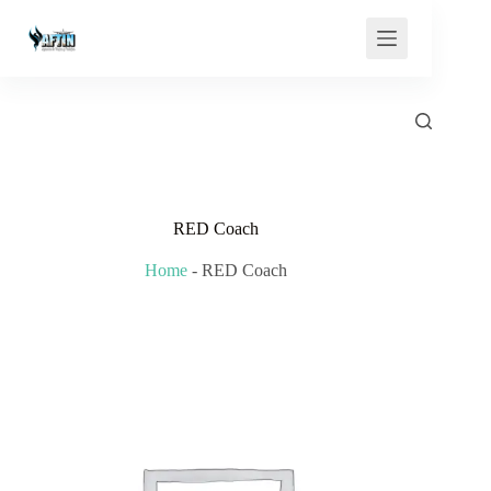
Saltar
al
contenido
RED Coach
Home
-
RED Coach