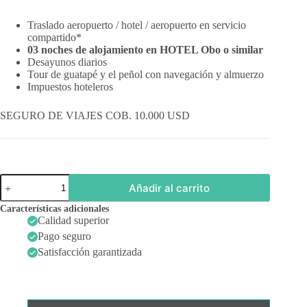
Traslado aeropuerto / hotel / aeropuerto en servicio
compartido*
03 noches de alojamiento en HOTEL Obo o similar
Desayunos diarios
Tour de guatapé y el peñol con navegación y almuerzo
Impuestos hoteleros
SEGURO DE VIAJES COB. 10.000 USD
Bogotá
Añadir al carrito
y
Medellín
Características adicionales
6
Calidad superior
días
Pago seguro
cantidad
Satisfacción garantizada