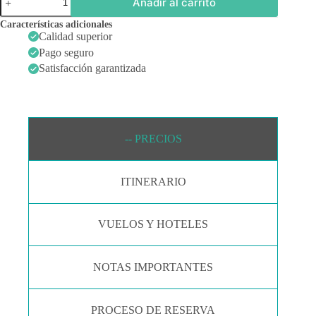
Añadir al carrito
Monte
Carlo
Características adicionales
-
Calidad superior
Atenas
Pago seguro
Oceania
cantidad
Satisfacción garantizada
-- PRECIOS
ITINERARIO
VUELOS Y HOTELES
NOTAS IMPORTANTES
PROCESO DE RESERVA