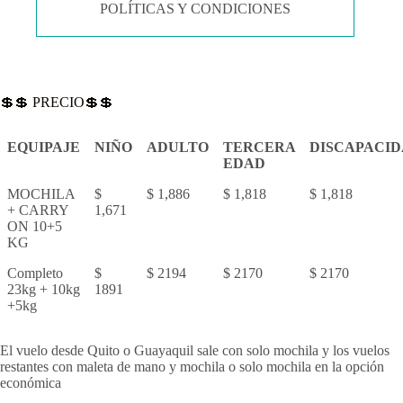
POLÍTICAS Y CONDICIONES
💲💲 PRECIO💲💲
EQUIPAJE
NIÑO
ADULTO
TERCERA
DISCAPACI
EDAD
MOCHILA
$
$ 1,886
$ 1,818
$ 1,818
+ CARRY
1,671
ON 10+5
KG
Completo
$
$ 2194
$ 2170
$ 2170
23kg + 10kg
1891
+5kg
El vuelo desde Quito o Guayaquil sale con solo mochila y los vuelos
restantes con maleta de mano y mochila o solo mochila en la opción
económica