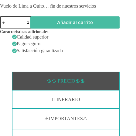
Vuelo de Lima a Quito… fin de nuestros servicios
PARAGUAY
Añadir al carrito
+
ARGENTINA
Características adicionales
+
Calidad superior
URUGUAY
Pago seguro
+
PERU
Satisfacción garantizada
+
IGUAZÚ
BRASIL
Y
ARGENTINA
cantidad
💲💲 PRECIO💲💲
ITINERARIO
⚠️IMPORTANTES⚠️