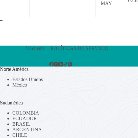
02 
MAY
–
Mi cuenta
POLÍTICAS DE SERVICIO
Norte América
Estados Unidos
México
Sudamérica
COLOMBIA
ECUADOR
BRASIL
ARGENTINA
CHILE