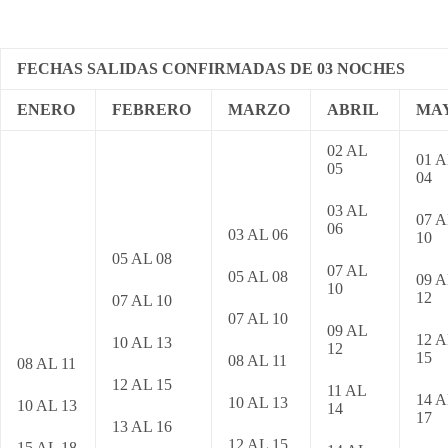
FECHAS SALIDAS CONFIRMADAS DE 03 NOCHES
ENERO
FEBRERO
MARZO
ABRIL
MA
02 AL
01 
05
04
03 AL
07 A
06
03 AL 06
10
05 AL 08
07 AL
05 AL 08
09 A
10
12
07 AL 10
07 AL 10
09 AL
12 A
10 AL 13
12
15
08 AL 11
08 AL 11
12 AL 15
11 AL
14 A
10 AL 13
10 AL 13
14
17
13 AL 16
12 AL 15
15 AL 18