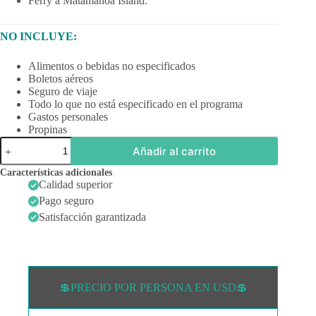
Ferry a Matamanoa Island.
NO INCLUYE:
Alimentos o bebidas no especificados
Boletos aéreos
Seguro de viaje
Todo lo que no está especificado en el programa
Gastos personales
Propinas
HOBBITON
Añadir al carrito
Y
FIJI
Características adicionales
cantidad
Calidad superior
Pago seguro
Satisfacción garantizada
💲PRECIO POR PERSONA EN USD💲