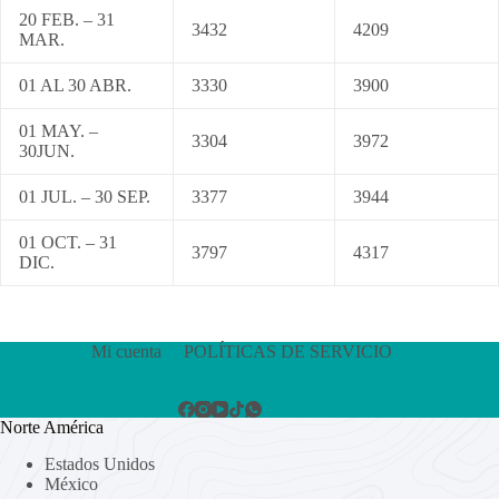
20 FEB. – 31
3432
4209
MAR.
01 AL 30 ABR.
3330
3900
01 MAY. –
3304
3972
30JUN.
01 JUL. – 30 SEP.
3377
3944
01 OCT. – 31
3797
4317
DIC.
Mi cuenta
POLÍTICAS DE SERVICIO
Norte América
Estados Unidos
México