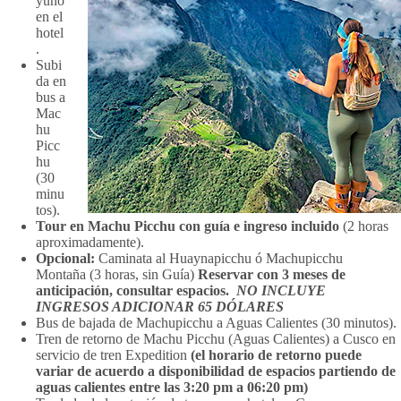
yuno
en el
hotel
.
Subi
da en
bus a
Mac
hu
Picc
hu
(30
minu
tos).
Tour en Machu Picchu con guía e ingreso incluido
(2 horas
aproximadamente).
Opcional:
Caminata al Huaynapicchu ó Machupicchu
Montaña (3 horas, sin Guía)
Reservar con 3 meses de
anticipación, consultar espacios.
NO INCLUYE
INGRESOS ADICIONAR 65 DÓLARES
Bus de bajada de Machupicchu a Aguas Calientes (30 minutos).
Tren de retorno de Machu Picchu (Aguas Calientes) a Cusco en
servicio de tren Expedition
(el horario de retorno puede
variar de acuerdo a disponibilidad de espacios partiendo de
aguas calientes entre las 3:20 pm a 06:20 pm)