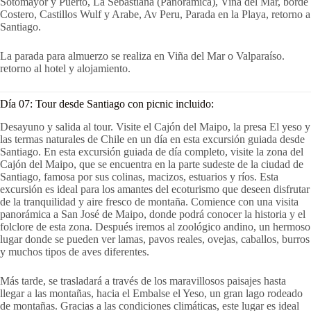
Sotomayor y Puerto, La Sebastiana (Panorámica), Viña del Mar, borde
Costero, Castillos Wulf y Arabe, Av Peru, Parada en la Playa, retorno a
Santiago.
La parada para almuerzo se realiza en Viña del Mar o Valparaíso.
retorno al hotel y alojamiento.
Día 07: Tour desde Santiago con picnic incluido:
Desayuno y salida al tour. Visite el Cajón del Maipo, la presa El yeso y
las termas naturales de Chile en un día en esta excursión guiada desde
Santiago. En esta excursión guiada de día completo, visite la zona del
Cajón del Maipo, que se encuentra en la parte sudeste de la ciudad de
Santiago, famosa por sus colinas, macizos, estuarios y ríos. Esta
excursión es ideal para los amantes del ecoturismo que deseen disfrutar
de la tranquilidad y aire fresco de montaña. Comience con una visita
panorámica a San José de Maipo, donde podrá conocer la historia y el
folclore de esta zona. Después iremos al zoológico andino, un hermoso
lugar donde se pueden ver lamas, pavos reales, ovejas, caballos, burros
y muchos tipos de aves diferentes.
Más tarde, se trasladará a través de los maravillosos paisajes hasta
llegar a las montañas, hacia el Embalse el Yeso, un gran lago rodeado
de montañas. Gracias a las condiciones climáticas, este lugar es ideal