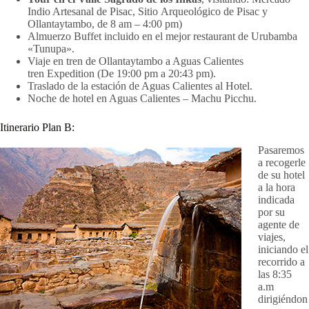
Indio Artesanal de Pisac, Sitio Arqueológico de Pisac y
Ollantaytambo, de 8 am – 4:00 pm)
Almuerzo Buffet incluido en el mejor restaurant de Urubamba
«Tunupa».
Viaje en tren de Ollantaytambo a Aguas Calientes
tren Expedition (De 19:00 pm a 20:43 pm).
Traslado de la estación de Aguas Calientes al Hotel.
Noche de hotel en Aguas Calientes – Machu Picchu.
Itinerario Plan B:
Pasaremos
a recogerle
de su hotel
a la hora
indicada
por su
agente de
viajes,
iniciando el
recorrido a
las 8:35
a.m
dirigiéndon