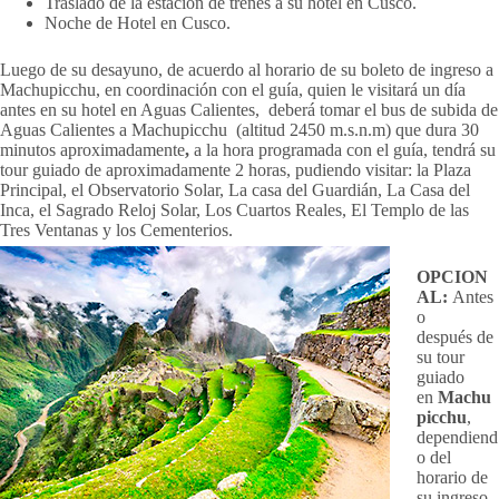
Traslado de la estación de trenes a su hotel en Cusco.
Noche de Hotel en Cusco.
Luego de su desayuno, de acuerdo al horario de su boleto de ingreso a
Machupicchu, en coordinación con el guía, quien le visitará un día
antes en su hotel en Aguas Calientes, deberá tomar el bus de subida de
Aguas Calientes a Machupicchu (altitud 2450 m.s.n.m) que dura 30
minutos aproximadamente
,
a la hora programada con el guía, tendrá su
tour guiado de aproximadamente 2 horas, pudiendo visitar: la Plaza
Principal, el Observatorio Solar, La casa del Guardián, La Casa del
Inca, el Sagrado Reloj Solar, Los Cuartos Reales, El Templo de las
Tres Ventanas y los Cementerios.
OPCION
AL:
Antes
o
después de
su tour
guiado
en
Machu
picchu
,
dependiend
o del
horario de
su ingreso,