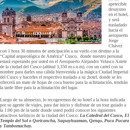
apetecible
desayuno
en el hotel,
y será
trasladado
hacia el
aeropuerto
Jorge
Chávez
con 1 hora 30 minutos de anticipación a su vuelo con destino a la
“Capital arqueológica de América” Cusco, donde nuestro personal
estará esperando por usted en el Aeropuerto Alejandro Velasco Astete
de la ciudad del Cusco (altitud 3,350 m.s.n.m), con un cartel con su
nombre para darles una cálida bienvenida a la mágica Ciudad Imperial
del Cusco y hacerles el respectivo traslado a su ;hotel, donde se les
ofrecerá un mate de hojas de coca bueno para la aclimatación, tendrán
la tarde libre para la aclimatación del lugar.
Luego de su almuerzo, lo recogeremos de su hotel a la hora indicada
por su agente de viajes, para dar inicio y disfrutar de un tour guiado a
la 1:00 pm de la tarde donde usted podrá conocer los siguientes
atractivos turísticos de la ciudad del Cusco:
La Catedral del Cusco,
El
Templo del Sol o Qoricancha,
Saqsayhuaman,
Qenqo,
Puca Pucara
y Tambomachay.