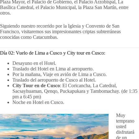
Plaza Mayor, el Palacio de Gobierno, el Palacio Arzobispal, La
Basílica Catedral, el Palacio Municipal, la Plaza San Martín, entre
otros.
Siguiendo nuestro recorrido por la Iglesia y Convento de San
Francisco, visitaremos sus impresionantes criptas subterráneas
conocidas como Catacumbas.
Día 02: Vuelo de Lima a Cusco y City tour en Cusco:
Desayuno en el Hotel.
Traslado del Hotel en Lima al aeropuerto.
Por la mañana, Viaje en avión de Lima a Cusco.
Traslado del aeropuerto de Cusco al Hotel.
City Tour en de Cusco
: El Coricancha, La Catedral,
Sacsayhuaman, Qenqo, Puckapukara y Tambomachay. (de 1:35
pm a 6:45 pm)
Noche en Hotel en Cusco.
Muy
temprano
usted
disfrutará
de un