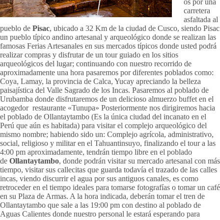
os por una
carretera
asfaltada al
pueblo de
Pisac
, ubicado a 32 Km de la ciudad de Cusco, siendo Pisac
un pueblo típico andino artesanal y arqueológico donde se realizan las
famosas Ferias Artesanales en sus mercados típicos donde usted podrá
realizar compras y disfrutar de un tour guiado en los sitios
arqueológicos del lugar; continuando con nuestro recorrido de
aproximadamente una hora pasaremos por diferentes poblados como:
Coya, Lamay, la provincia de Calca, Yucay apreciando la belleza
paisajística del Valle Sagrado de los Incas. Pasaremos al poblado de
Urubamba donde disfrutaremos de un delicioso almuerzo buffet en el
acogedor restaurante «Tunupa» Posteriormente nos dirigiremos hacia
el poblado de Ollantaytambo (Es la única ciudad del incanato en el
Perú que aún es habitada) para visitar el complejo arqueológico del
mismo nombre; habiendo sido un: Complejo agrícola, administrativo,
social, religioso y militar en el Tahuantinsuyo, finalizando el tour a las
4:00 pm aproximadamente, tendrán tiempo libre en el poblado
de
Ollantaytambo
, donde podrán visitar su mercado artesanal con más
tiempo, visitar sus callecitas que guarda todavía el trazado de las calles
incas, viendo discurrir el agua por sus antiguos canales, es como
retroceder en el tiempo ideales para tomarse fotografías o tomar un café
en su Plaza de Armas. A la hora indicada, deberán tomar el tren de
Ollantaytambo que sale a las 19:00 pm con destino al poblado de
Aguas Calientes donde nuestro personal le estará esperando para