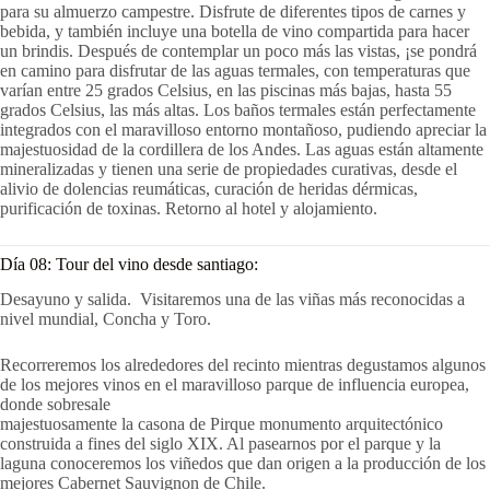
para su almuerzo campestre. Disfrute de diferentes tipos de carnes y
bebida, y también incluye una botella de vino compartida para hacer
un brindis. Después de contemplar un poco más las vistas, ¡se pondrá
en camino para disfrutar de las aguas termales, con temperaturas que
varían entre 25 grados Celsius, en las piscinas más bajas, hasta 55
grados Celsius, las más altas. Los baños termales están perfectamente
integrados con el maravilloso entorno montañoso, pudiendo apreciar la
majestuosidad de la cordillera de los Andes. Las aguas están altamente
mineralizadas y tienen una serie de propiedades curativas, desde el
alivio de dolencias reumáticas, curación de heridas dérmicas,
purificación de toxinas. Retorno al hotel y alojamiento.
Día 08: Tour del vino desde santiago:
Desayuno y salida. Visitaremos una de las viñas más reconocidas a
nivel mundial, Concha y Toro.
Recorreremos los alrededores del recinto mientras degustamos algunos
de los mejores vinos en el maravilloso parque de influencia europea,
donde sobresale
majestuosamente la casona de Pirque monumento arquitectónico
construida a fines del siglo XIX. Al pasearnos por el parque y la
laguna conoceremos los viñedos que dan origen a la producción de los
mejores Cabernet Sauvignon de Chile.