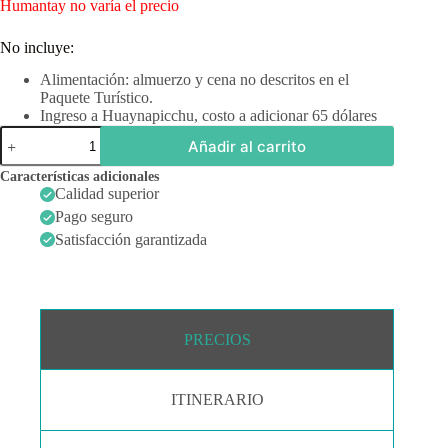
Humantay no varía el precio
No incluye:
Alimentación: almuerzo y cena no descritos en el
Paquete Turístico.
Ingreso a Huaynapicchu, costo a adicionar 65 dólares
Machu
Añadir al carrito
Picchu-
Montaña
Características adicionales
7
Calidad superior
colores
Pago seguro
-
Laguna
Satisfacción garantizada
de
Humantay
cantidad
PRECIOS
ITINERARIO