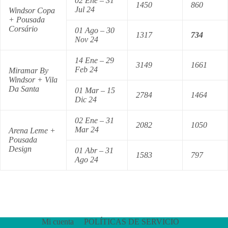
02 Ene – 31
1450
860
Jul 24
Windsor Copa
+ Pousada
Corsário
01 Ago – 30
1317
734
Nov 24
14 Ene – 29
3149
1661
Feb 24
Miramar By
Windsor + Vila
Da Santa
01 Mar – 15
2784
1464
Dic 24
02 Ene – 31
2082
1050
Mar 24
Arena Leme +
Pousada
Design
01 Abr – 31
1583
797
Ago 24
Mi cuenta
POLÍTICAS DE SERVICIO