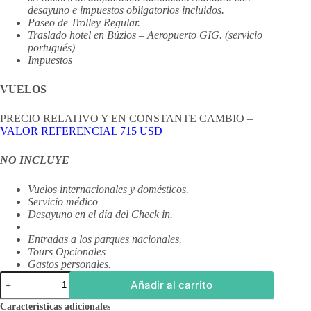
desayuno e impuestos obligatorios incluidos.
Paseo de Trolley Regular.
Traslado hotel en Búzios – Aeropuerto GIG. (servicio
portugués)
Impuestos
VUELOS
PRECIO RELATIVO Y EN CONSTANTE CAMBIO –
VALOR REFERENCIAL 715 USD
NO INCLUYE
Vuelos internacionales y domésticos.
Servicio médico
Desayuno en el día del Check in.
Entradas a los parques nacionales.
Tours Opcionales
Gastos personales.
Rio
Añadir al carrito
de
Janeiro
Características adicionales