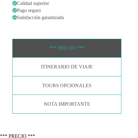
+
Calidad superior
Buzios
Pago seguro
7
días
Satisfacción garantizada
cantidad
*** PRECIO ***
ITINERARIO DE VIAJE
TOURS OPCIONALES
NOTA IMPORTANTE
*** PRECIO ***