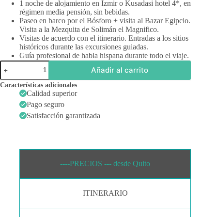
1 noche de alojamiento en Izmir o Kusadasi hotel 4*, en
régimen media pensión, sin bebidas.
Paseo en barco por el Bósforo + visita al Bazar Egipcio.
Visita a la Mezquita de Solimán el Magnifico.
Visitas de acuerdo con el itinerario. Entradas a los sitios
históricos durante las excursiones guiadas.
Guía profesional de habla hispana durante todo el viaje.
Turquía
Añadir al carrito
2025
cantidad
Características adicionales
Calidad superior
Pago seguro
Satisfacción garantizada
----PRECIOS --- desde Quito
ITINERARIO