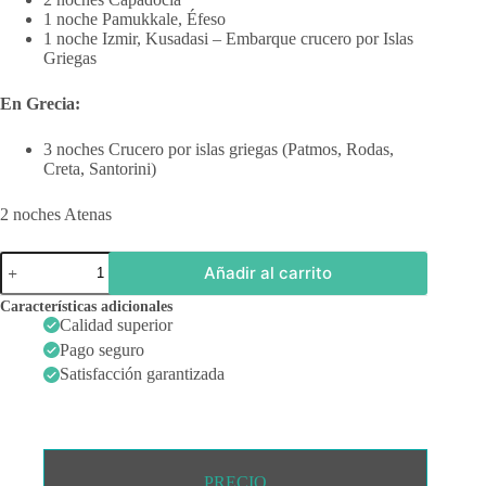
1 noche Pamukkale, Éfeso
1 noche Izmir, Kusadasi – Embarque crucero por Islas
Griegas
En Grecia:
3 noches Crucero por islas griegas (Patmos, Rodas,
Creta, Santorini)
2 noches Atenas
TURQUÍA
Añadir al carrito
Y
GRECIA
Características adicionales
CON
Calidad superior
CRUCERO
Pago seguro
cantidad
Satisfacción garantizada
PRECIO