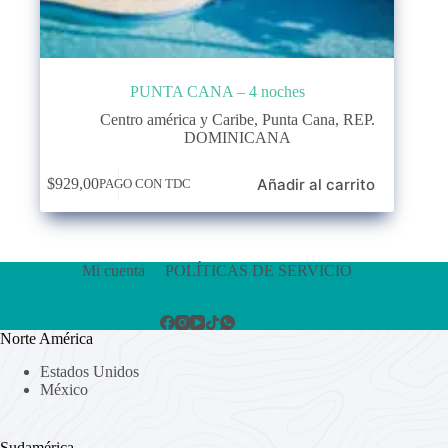
PUNTA CANA – 4 noches
Centro américa y Caribe
,
Punta Cana
,
REP.
DOMINICANA
Añadir al carrito
$
929,00
PAGO CON TDC
Mi cuenta
POLÍTICAS DE SERVICIO
Norte América
Estados Unidos
México
Sudamérica