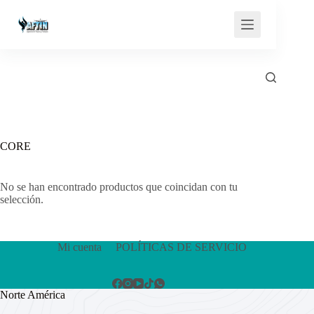
Saltar
al
contenido
CORE
No se han encontrado productos que coincidan con tu
selección.
Mi cuenta
POLÍTICAS DE SERVICIO
Norte América