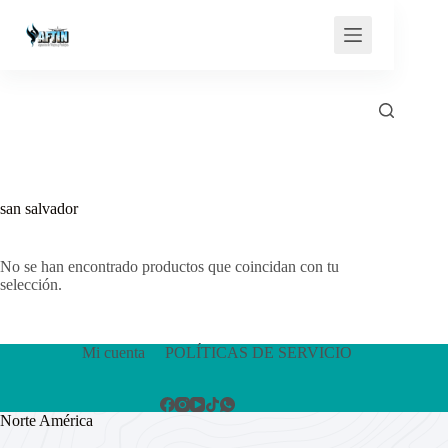
Saltar
al
contenido
san salvador
No se han encontrado productos que coincidan con tu
selección.
Mi cuenta
POLÍTICAS DE SERVICIO
Norte América