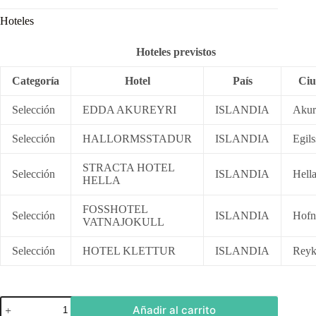
Hoteles
Hoteles previstos
Categoría
Hotel
País
Ciu
Selección
EDDA AKUREYRI
ISLANDIA
Akur
Selección
HALLORMSSTADUR
ISLANDIA
Egils
STRACTA HOTEL
Selección
ISLANDIA
Hell
HELLA
FOSSHOTEL
Selección
ISLANDIA
Hofn
VATNAJOKULL
Selección
HOTEL KLETTUR
ISLANDIA
Reyk
Islandia
Añadir al carrito
increíble