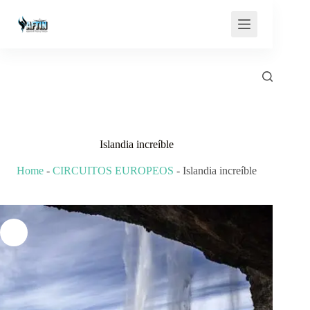
Saltar
al
contenido
Islandia increíble
Home
-
CIRCUITOS EUROPEOS
-
Islandia increíble