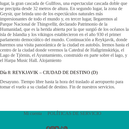
lugar, la gran cascada de Gullfoss, una espectacular cascada doble que
se precipita desde 32 metros de altura. En segundo lugar, la zona de
Geysir, que brinda uno de los espectáculos naturales más
impresionantes de todo el mundo y, en tercer lugar, llegaremos al
Parque Nacional de Thingvellir, declarado Patrimonio de la
Humanidad, que es la herida abierta por la que surgió de los océanos la
isla de Islandia y los vikingos establecieron en el año 930 el primer
parlamento democrático del mundo. Continuación a Reykjavik, donde
haremos una visita panorámica de la ciudad en autobús. Iremos hasta el
centro de la ciudad donde veremos la Catedral de Hallgrimskirkja, el
Lago de Tjörnin, el Ayuntamiento, construido en parte sobre el lago, y
el Harpa Music Hall. Alojamiento
Día 8:
REYKJAVIK – CIUDAD DE DESTINO
(D)
Desayuno. Tiempo libre hasta la hora del traslado al aeropuerto para
tomar el vuelo a su ciudad de destino. Fin de nuestros servicios.
Mi cuenta
POLÍTICAS DE SERVICIO