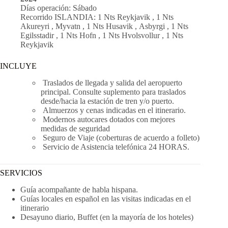
Días operación: Sábado
Recorrido
ISLANDIA:
1 Nts Reykjavik ,
1 Nts
Akureyri
,
Myvatn
,
1 Nts Husavik
,
Asbyrgi
,
1 Nts
Egilsstadir
,
1 Nts Hofn
,
1 Nts Hvolsvollur
,
1 Nts
Reykjavik
INCLUYE
Traslados de llegada y salida del aeropuerto
principal. Consulte suplemento para traslados
desde/hacia la estación de tren y/o puerto.
Almuerzos y cenas indicadas en el itinerario.
Modernos autocares dotados con mejores
medidas de seguridad
Seguro de Viaje (coberturas de acuerdo a folleto)
Servicio de Asistencia telefónica 24 HORAS.
SERVICIOS
Guía acompañante de habla hispana.
Guías locales en español en las visitas indicadas en el
itinerario
Desayuno diario, Buffet (en la mayoría de los hoteles)