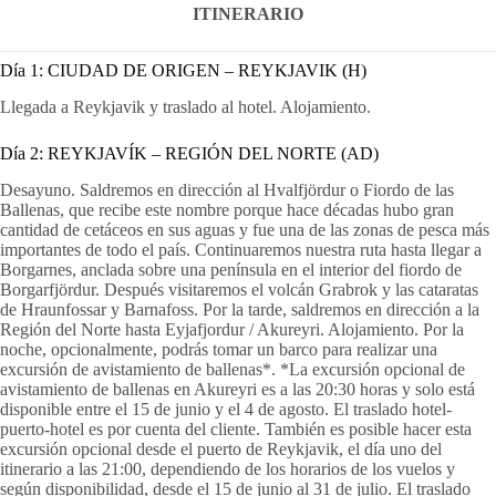
ITINERARIO
Día 1:
CIUDAD DE ORIGEN – REYKJAVIK
(H)
Llegada a Reykjavik y traslado al hotel. Alojamiento.
Día 2:
REYKJAVÍK – REGIÓN DEL NORTE
(AD)
Desayuno. Saldremos en dirección al Hvalfjördur o Fiordo de las
Ballenas, que recibe este nombre porque hace décadas hubo gran
cantidad de cetáceos en sus aguas y fue una de las zonas de pesca más
importantes de todo el país. Continuaremos nuestra ruta hasta llegar a
Borgarnes, anclada sobre una península en el interior del fiordo de
Borgarfjördur. Después visitaremos el volcán Grabrok y las cataratas
de Hraunfossar y Barnafoss. Por la tarde, saldremos en dirección a la
Región del Norte hasta Eyjafjordur / Akureyri. Alojamiento. Por la
noche, opcionalmente, podrás tomar un barco para realizar una
excursión de avistamiento de ballenas*. *La excursión opcional de
avistamiento de ballenas en Akureyri es a las 20:30 horas y solo está
disponible entre el 15 de junio y el 4 de agosto. El traslado hotel-
puerto-hotel es por cuenta del cliente. También es posible hacer esta
excursión opcional desde el puerto de Reykjavik, el día uno del
itinerario a las 21:00, dependiendo de los horarios de los vuelos y
según disponibilidad, desde el 15 de junio al 31 de julio. El traslado