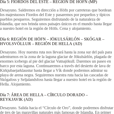
Día 5:
FIORDOS DEL ESTE – REGIÓN DE HÖFN
(MP)
Desayuno. Saldremos en dirección a Höfn por carreteras que bordean
los majestuosos Fiordos del Este y pasaremos por pequeños y típicos
pueblos pesqueros. Seguiremos disfrutando de la naturaleza de
Islandia, que nos brinda unos paisajes únicos en el mundo hasta llegar
a nuestro hotel en la región de Höfn. Cena y alojamiento.
Día 6:
REGIÓN DE HÖFN – JÖKULSÁRLÓN – SKÓGAR –
HVOLSVÖLLUR – REGIÓN DE HELLA
(AD)
Desayuno. Hoy nuestra ruta nos llevará hasta la zona sur del país para
adentrarnos en la zona de la laguna glaciar de Jökulsárlón, plagada de
enormes icebergs al pie del glaciar Vatnajökull. Daremos un paseo en
barco por esta laguna. Continuaremos a través del desierto de lava de
Kirkjubaejarklaustur hasta llegar a Vík donde podremos admirar su
playa de arena negra. Seguiremos nuestra ruta hacia las cascadas de
Skógafoss y Seljalandsfoss hasta llegar a nuestro hotel en la región de
Hella. Alojamiento.
Día 7:
ÁREA DE HELLA – CÍRCULO DORADO –
REYKJAVIK
(AD)
Desayuno. Salida hacia el “Círculo de Oro”, donde podremos disfrutar
de tres de las maravillas naturales más famosas de Islandia. En primer