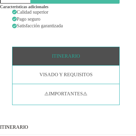
cantidad
Características adicionales
Calidad superior
Pago seguro
Satisfacción garantizada
ITINERARIO
VISADO Y REQUISITOS
⚠️IMPORTANTES⚠️
ITINERARIO