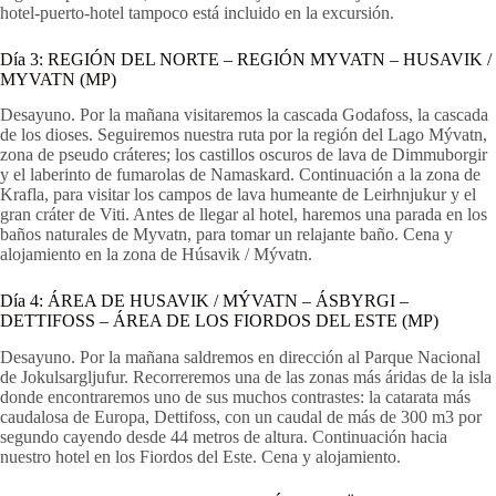
hotel-puerto-hotel tampoco está incluido en la excursión.
Día 3:
REGIÓN DEL NORTE – REGIÓN MYVATN – HUSAVIK /
MYVATN
(MP)
Desayuno. Por la mañana visitaremos la cascada Godafoss, la cascada
de los dioses. Seguiremos nuestra ruta por la región del Lago Mývatn,
zona de pseudo cráteres; los castillos oscuros de lava de Dimmuborgir
y el laberinto de fumarolas de Namaskard. Continuación a la zona de
Krafla, para visitar los campos de lava humeante de Leirhnjukur y el
gran cráter de Viti. Antes de llegar al hotel, haremos una parada en los
baños naturales de Myvatn, para tomar un relajante baño. Cena y
alojamiento en la zona de Húsavik / Mývatn.
Día 4:
ÁREA DE HUSAVIK / MÝVATN – ÁSBYRGI –
DETTIFOSS – ÁREA DE LOS FIORDOS DEL ESTE
(MP)
Desayuno. Por la mañana saldremos en dirección al Parque Nacional
de Jokulsargljufur. Recorreremos una de las zonas más áridas de la isla
donde encontraremos uno de sus muchos contrastes: la catarata más
caudalosa de Europa, Dettifoss, con un caudal de más de 300 m3 por
segundo cayendo desde 44 metros de altura. Continuación hacia
nuestro hotel en los Fiordos del Este. Cena y alojamiento.