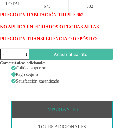
TOTAL
673
882
PRECIO EN HABITACIÓN TRIPLE 862
NO APLICA EN FERIADOS O FECHAS ALTAS
PRECIO EN TRANSFERENCIA O DEPÓSITO
Panamá
Añadir al carrito
+
Cartagena
Características adicionales
+
Calidad superior
Santa
Pago seguro
Marta
con
Satisfacción garantizada
Tayrona
cantidad
IMPORTANTES
TOURS ADICIONALES