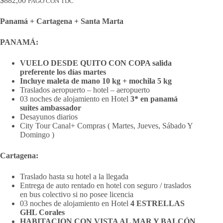
$
882,00
PAGO CON TDC
Panamá + Cartagena + Santa Marta
PANAMÁ:
VUELO DESDE QUITO CON COPA salida
preferente los días martes
Incluye maleta de mano 10 kg + mochila 5 kg
Traslados aeropuerto – hotel – aeropuerto
03 noches de alojamiento en Hotel
3* en panamá
suites ambassador
Desayunos diarios
City Tour Canal+ Compras ( Martes, Jueves, Sábado Y
Domingo )
Cartagena:
Traslado hasta su hotel a la llegada
Entrega de auto rentado en hotel con seguro / traslados
en bus colectivo si no posee licencia
03 noches de alojamiento en Hotel
4 ESTRELLAS
GHL Corales
HABITACION CON VISTA AL MAR Y BALCÓN