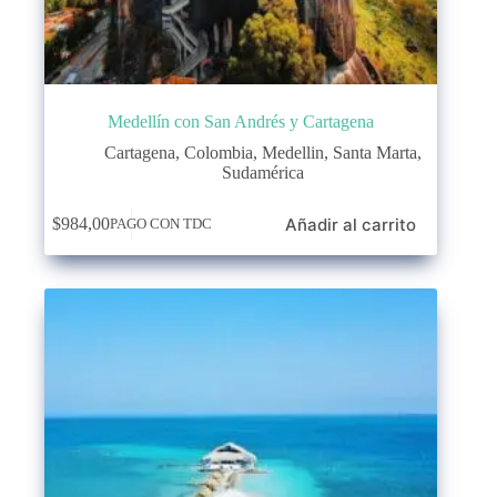
Medellín con San Andrés y Cartagena
Cartagena
,
Colombia
,
Medellin
,
Santa Marta
,
Sudamérica
Añadir al carrito
$
984,00
PAGO CON TDC