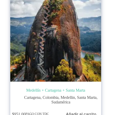
Medellín + Cartagena + Santa Marta
Cartagena
,
Colombia
,
Medellin
,
Santa Marta
,
Sudamérica
Añadir al carrito
$
951,00
PAGO CON TDC