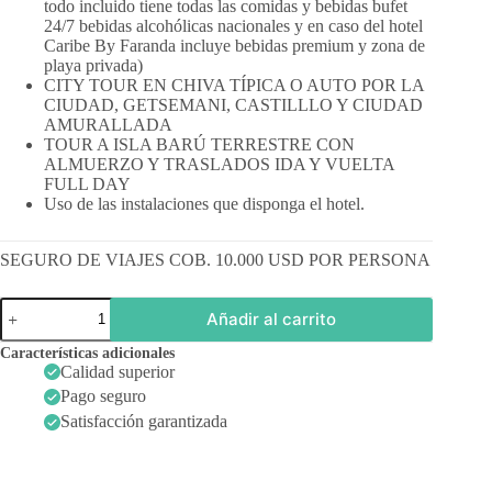
todo incluido tiene todas las comidas y bebidas bufet
24/7 bebidas alcohólicas nacionales y en caso del hotel
Caribe By Faranda incluye bebidas premium y zona de
playa privada)
CITY TOUR EN CHIVA TÍPICA O AUTO POR LA
CIUDAD, GETSEMANI, CASTILLLO Y CIUDAD
AMURALLADA
TOUR A ISLA BARÚ TERRESTRE CON
ALMUERZO Y TRASLADOS IDA Y VUELTA
FULL DAY
Uso de las instalaciones que disponga el hotel.
SEGURO DE VIAJES COB. 10.000 USD POR PERSONA
Panamá
Añadir al carrito
y
Cartagena
Características adicionales
ULTRAMEGAPROMO
Calidad superior
cantidad
Pago seguro
Satisfacción garantizada