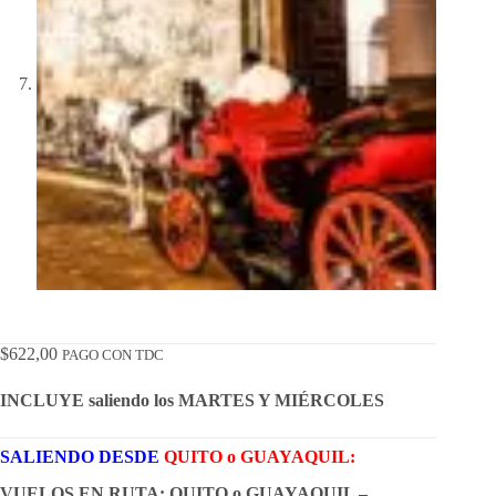
$
622,00
PAGO CON TDC
INCLUYE saliendo los MARTES Y MIÉRCOLES
SALIENDO DESDE
QUITO
o GUAYAQUIL:
VUELOS EN RUTA: QUITO o GUAYAQUIL –