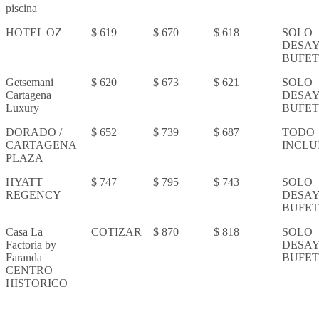
piscina
HOTEL OZ
$ 619
$ 670
$ 618
SOLO
DESA
BUFET
Getsemani
$ 620
$ 673
$ 621
SOLO
Cartagena
DESA
Luxury
BUFET
DORADO /
$ 652
$ 739
$ 687
TODO
CARTAGENA
INCLU
PLAZA
HYATT
$ 747
$ 795
$ 743
SOLO
REGENCY
DESA
BUFET
Casa La
COTIZAR
$ 870
$ 818
SOLO
Factoria by
DESA
Faranda
BUFET
CENTRO
HISTORICO